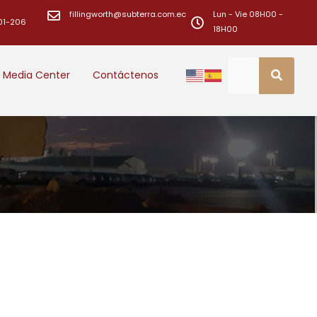
fillingworth@subterra.com.ec
Lun - Vie 08H00 -
01-206
18H00
Media Center
Contáctenos